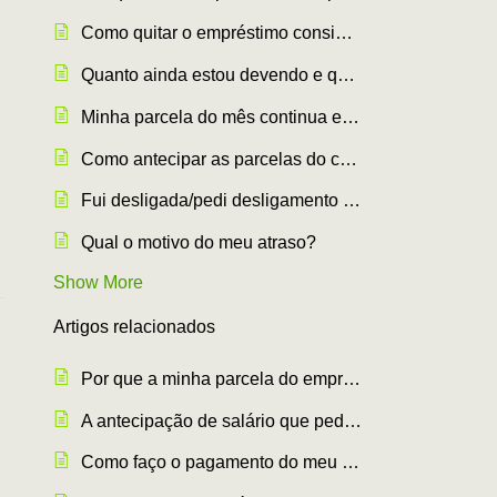
Como quitar o empréstimo consignado?
Quanto ainda estou devendo e quanto já paguei?
Minha parcela do mês continua em aberto. O que pode ter ocorrido?
Como antecipar as parcelas do consignado?
Fui desligada/pedi desligamento da empresa parceira Creditas. E agora?
Qual o motivo do meu atraso?
Show More
Artigos
relacionados
Por que a minha parcela do empréstimo consignado aumentou?
A antecipação de salário que pedi não foi descontada. E agora?
Como faço o pagamento do meu empréstimo consignado?