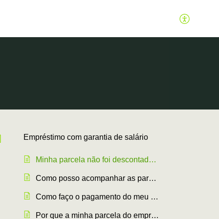
Empréstimo com garantia de salário
Minha parcela não foi descontada em algum mês. O que pode ter acontecido?
Como posso acompanhar as parcelas e descontos do meu empréstimo?
Como faço o pagamento do meu empréstimo consignado?
Por que a minha parcela do empréstimo consignado aumentou?